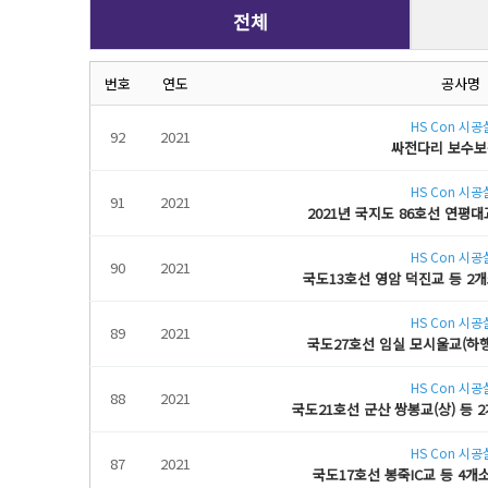
전체
번호
연도
공사명
HS Con 시
92
2021
싸전다리 보수
HS Con 시
91
2021
2021년 국지도 86호선 연평
HS Con 시
90
2021
국도13호선 영암 덕진교 등 2
HS Con 시
89
2021
국도27호선 임실 모시울교(하
HS Con 시
88
2021
국도21호선 군산 쌍봉교(상) 등
HS Con 시
87
2021
국도17호선 봉죽IC교 등 4