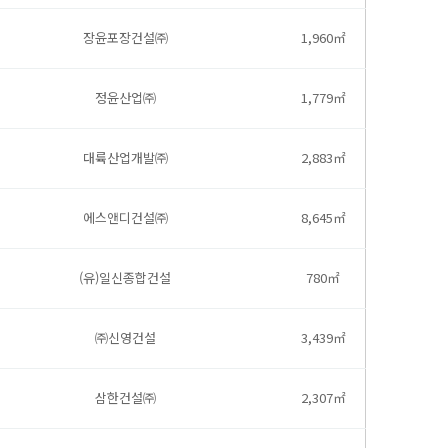
장윤포장건설㈜
1,960㎡
정윤산업㈜
1,779㎡
대륙산업개발㈜
2,883㎡
에스앤디건설㈜
8,645㎡
(유)일신종합건설
780㎡
㈜신영건설
3,439㎡
삼한건설㈜
2,307㎡