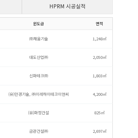
HPRM 시공실적
윈도급
면적
㈜채움기술
1,248㎡
대도산업㈜
2,050㎡
신화테크㈜
1,803㎡
(유)만경기술, ㈜이레하이테크이앤씨
4,200㎡
(유)화정건설
825㎡
금관건설㈜
2,697㎡